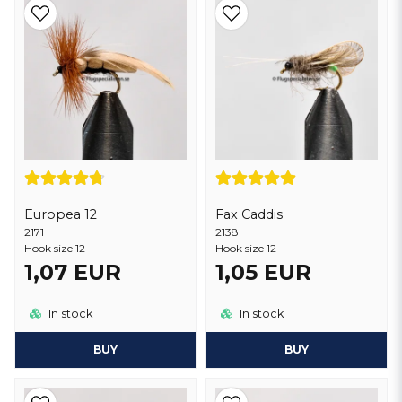
Europea 12
Fax Caddis
2171
2138
Hook size 12
Hook size 12
1,07 EUR
1,05 EUR
In stock
In stock
BUY
BUY