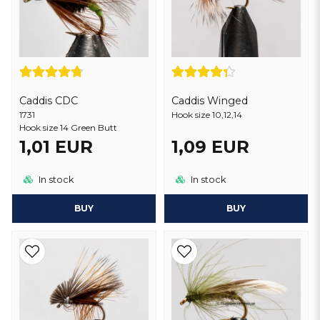
Caddis CDC
Caddis Winged
1731
Hook size 10,12,14
Hook size 14 Green Butt
1,01 EUR
1,09 EUR
In stock
In stock
BUY
BUY