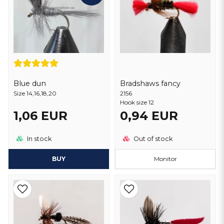
Bradshaws fancy
Blue dun
2156
Size 14,16,18,20
Hook size 12
1,06 EUR
0,94 EUR
In stock
Out of stock
BUY
Monitor