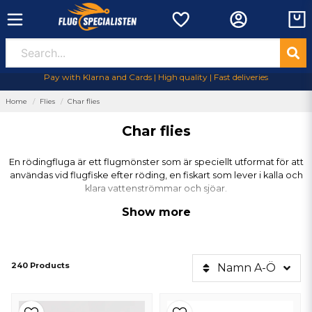
Pay with Klarna and Cards | High quality | Fast deliveries
Home
Flies
Char flies
Char flies
En rödingfluga är ett flugmönster som är speciellt utformat för att
användas vid flugfiske efter röding, en fiskart som lever i kalla och
klara vattenströmmar och sjöar.
Show more
Här är en beskrivning av en typisk
rödingfluga
240 Products
Namn A-Ö
Storlek och utseende
Rödingflugor är vanligtvis små och binder med en proportionellt liten