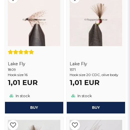
Lake Fly
Lake Fly
1809
1571
Hook size 16
Hook size 20 CDC, olive body
1,01 EUR
1,01 EUR
In stock
In stock
BUY
BUY