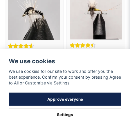
Fjällås mayfly
Lake Fly
We use cookies
1908
Hook size 18,20
Hook size 14
We use cookies for our site to work and offer you the
1,01 EUR
1,07 EUR
best experience. Confirm your consent by pressing Agree
to All or Customize via Settings
In stock
In stock
Approve everyone
BUY
BUY
Settings