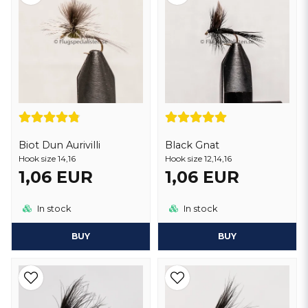
av flugan för att efterlikna insekternas rörelser.
Rödingflugor är en viktig del av en flugfiskares utrustning när man
fiskar efter röding, och de är utformade för att lura dessa försiktiga
och kräsna fiskar. Valet av rödingfluga kan variera beroende på
säsong, fiskevattnet och de specifika insekter som är närvarande, så
det är viktigt att ha ett brett urval av flugor för att vara framgångsrik
vid rödingfiske.
Biot Dun Aurivilli
Black Gnat
Hook size 14,16
Hook size 12,14,16
1,06 EUR
1,06 EUR
In stock
In stock
BUY
BUY