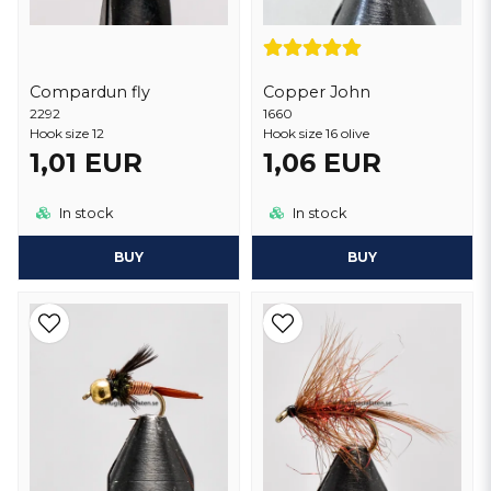
Compardun fly
Copper John
2292
1660
Hook size 12
Hook size 16 olive
1,01 EUR
1,06 EUR
In stock
In stock
BUY
BUY