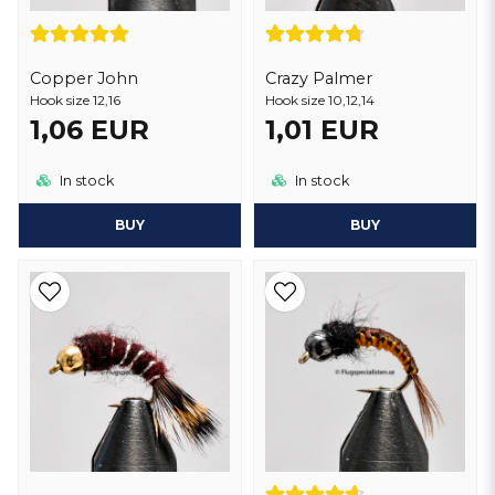
Copper John
Crazy Palmer
Hook size 12,16
Hook size 10,12,14
1,06 EUR
1,01 EUR
In stock
In stock
BUY
BUY