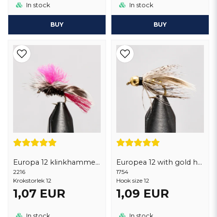
In stock
In stock
BUY
BUY
Europa 12 klinkhammer red tag
Europea 12 with gold head
2216
1754
Krokstorlek 12
Hook size 12
1,07 EUR
1,09 EUR
In stock
In stock