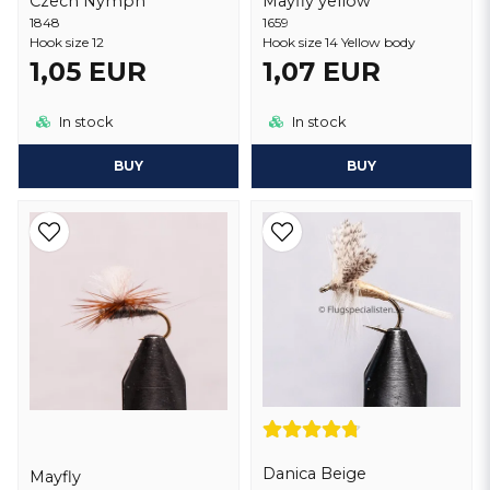
Czech Nymph
Mayfly yellow
1848
1659
Hook size 12
Hook size 14 Yellow body
1,05 EUR
1,07 EUR
In stock
In stock
BUY
BUY
Danica Beige
Mayfly