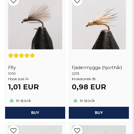
Ffly
Fjädermygga (hjorthår)
1010
2213
Hook size 14
Krokstorlek 18
1,01 EUR
0,98 EUR
In stock
In stock
BUY
BUY