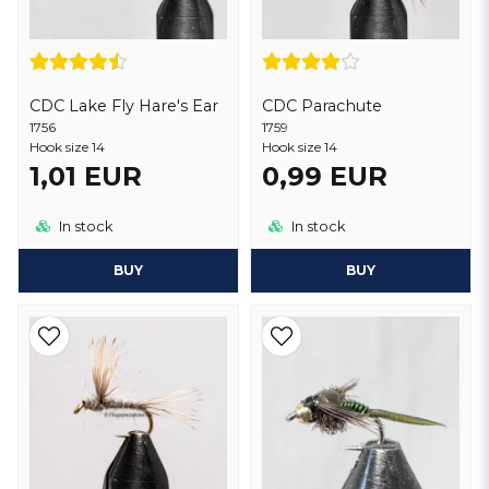
CDC Lake Fly Hare's Ear
CDC Parachute
1756
1759
Hook size 14
Hook size 14
1,01 EUR
0,99 EUR
In stock
In stock
BUY
BUY