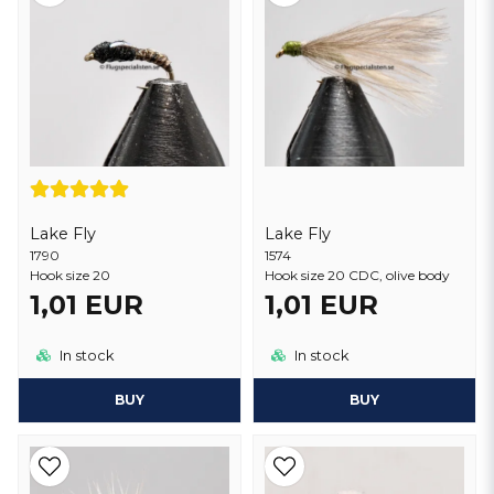
Lake Fly
Lake Fly
1790
1574
Hook size 20
Hook size 20 CDC, olive body
1,01 EUR
1,01 EUR
In stock
In stock
BUY
BUY