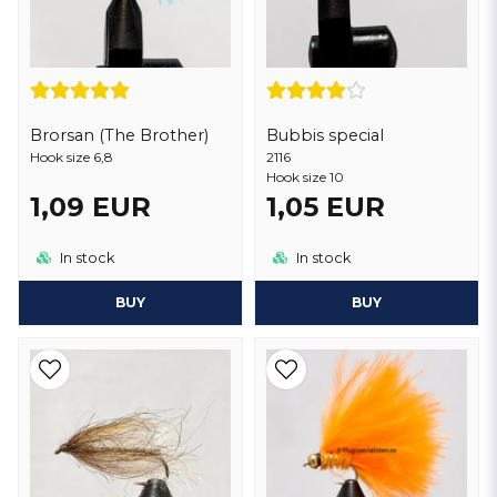
Brorsan (The Brother)
Bubbis special
Hook size 6,8
2116
Hook size 10
1,09 EUR
1,05 EUR
In stock
In stock
BUY
BUY