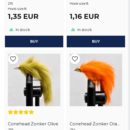
215
Hook size 8
Hook size 8
1,35 EUR
1,16 EUR
In stock
In stock
BUY
BUY
Conehead Zonker Olive
Conehead Zonker Orange
255
254