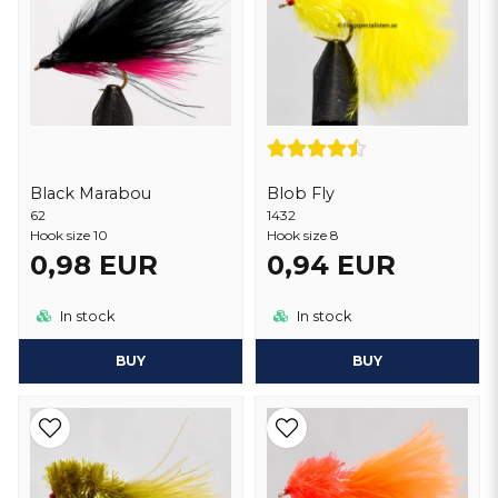
Black Marabou
Blob Fly
62
1432
Hook size 10
Hook size 8
0,98 EUR
0,94 EUR
In stock
In stock
BUY
BUY