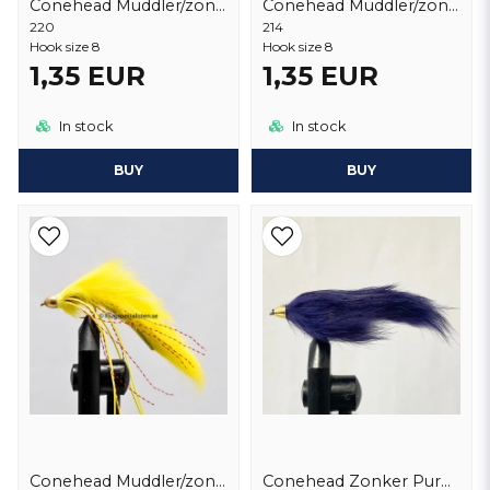
Conehead Muddler/zonker Black
Conehead Muddler/zonker White
220
214
Hook size 8
Hook size 8
1,35 EUR
1,35 EUR
In stock
In stock
BUY
BUY
Conehead Muddler/zonker Yellow
Conehead Zonker Purple