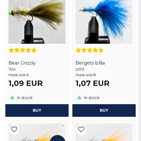
Bear Grizzly
Bergets blåa
1124
2293
Hook size 6
Hook size 8
1,09 EUR
1,07 EUR
In stock
In stock
BUY
BUY