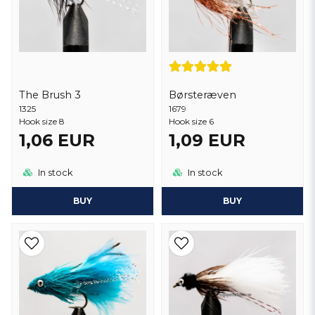
The Brush 3
Børsteræven
1325
1679
Hook size 8
Hook size 6
1,06 EUR
1,09 EUR
In stock
In stock
BUY
BUY