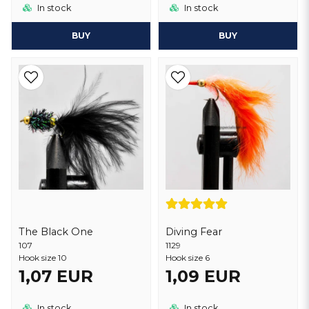
In stock
In stock
BUY
BUY
The Black One
Diving Fear
107
1129
Hook size 10
Hook size 6
1,07 EUR
1,09 EUR
In stock
In stock