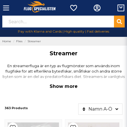
Pay with Klarna and Cards | High quality | Fast deliveries
Home
Flies
Streamer
Streamer
En streamerfluga är en typ av flugmönster som används inom
flugfiske för att efterlikna bytesfiskar, småfiskar och andra större
byten som är en del av predatorfiskars diet. Streamers är vanligtvis
större och tyngre än andra typer av flugmönster och kan vara mycket
Show more
effektiva för att locka fisk, särskilt arter som öring, bass, gädda och
andra rovfiskar.
Här är några viktiga egenskaper och
363 Products
Namn A-Ö
användningar av streamerflugor