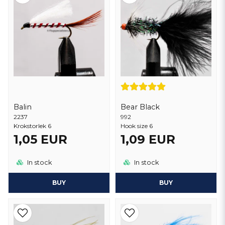
Presentationstekniker
För att vara framgångsrik med streamerflugor krävs ofta specifika
presentationstekniker. Det kan inkludera olika metoder för att kasta
och driva flugan genom vattnet för att maximera dess
attraktionskraft.
Streamers är särskilt populära bland flugfiskare som fiskar efter stora
rovfiskar som är intresserade av att jaga och äta större byten. Dessa
flugmönster kan vara mycket effektiva för att locka fisk och resultera i
Balin
Bear Black
spännande och actionfyllda fiskeupplevelser.
2237
992
Krokstorlek 6
Hook size 6
1,05 EUR
1,09 EUR
In stock
In stock
BUY
BUY