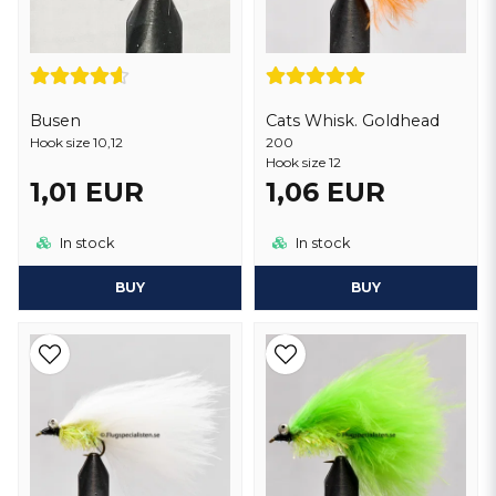
Busen
Cats Whisk. Goldhead
Hook size 10,12
200
Hook size 12
1,01 EUR
1,06 EUR
In stock
In stock
BUY
BUY