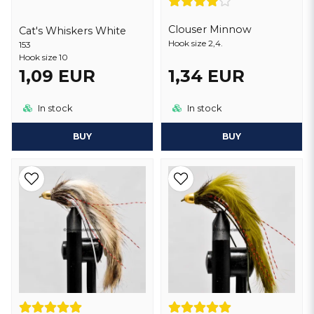
Clouser Minnow
Cat's Whiskers White
Hook size 2,4.
153
Hook size 10
1,09 EUR
1,34 EUR
In stock
In stock
BUY
BUY