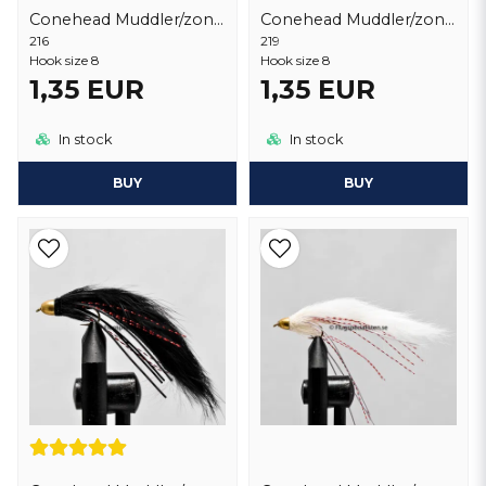
Conehead Muddler/zonker Orange
Conehead Muddler/zonker Red
216
219
Hook size 8
Hook size 8
1,35 EUR
1,35 EUR
In stock
In stock
BUY
BUY