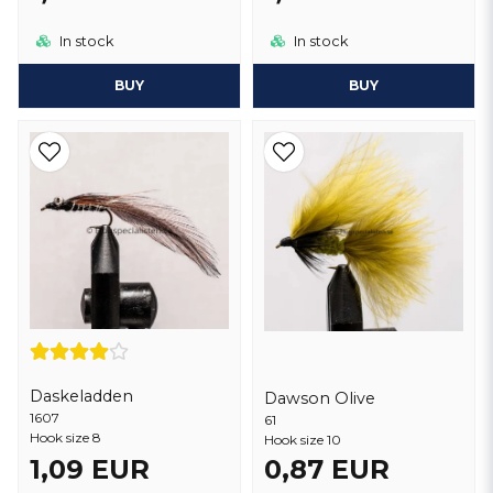
In stock
In stock
BUY
BUY
Daskeladden
Dawson Olive
1607
61
Hook size 8
Hook size 10
1,09 EUR
0,87 EUR