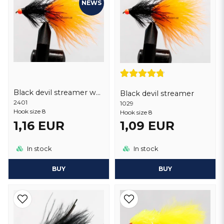
NEWS
Black devil streamer wolfram
Black devil streamer
2401
1029
Hook size 8
Hook size 8
1,16 EUR
1,09 EUR
In stock
In stock
BUY
BUY