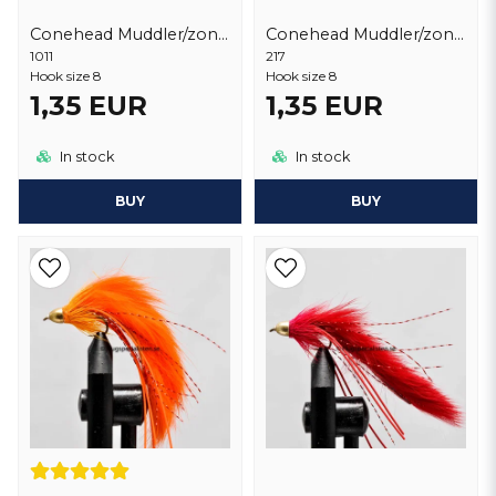
Conehead Muddler/zonker Natural
Conehead Muddler/zonker Olive
1011
217
Hook size 8
Hook size 8
1,35 EUR
1,35 EUR
In stock
In stock
BUY
BUY