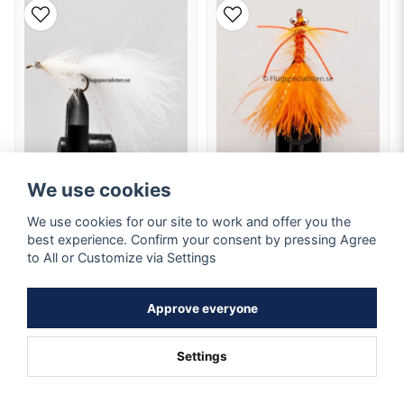
We use cookies
Dog Nobbler
Dog Nobbler White
We use cookies for our site to work and offer you the
614
Hook size 6,8
best experience. Confirm your consent by pressing Agree
Hook size 8
to All or Customize via Settings
1,09 EUR
1,09 EUR
Approve everyone
In stock
In stock
BUY
BUY
Settings