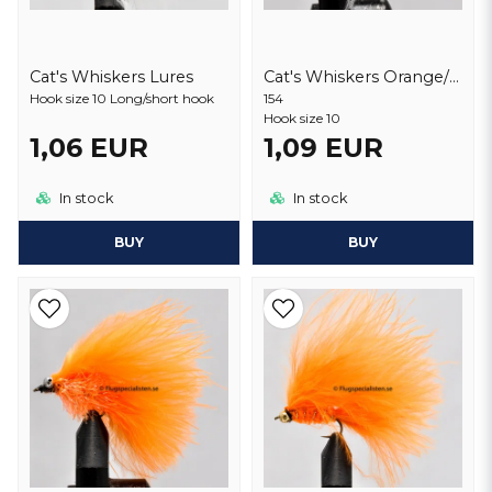
Cat's Whiskers Lures
Cat's Whiskers Orange/White
Hook size 10 Long/short hook
154
Hook size 10
1,06 EUR
1,09 EUR
In stock
In stock
BUY
BUY